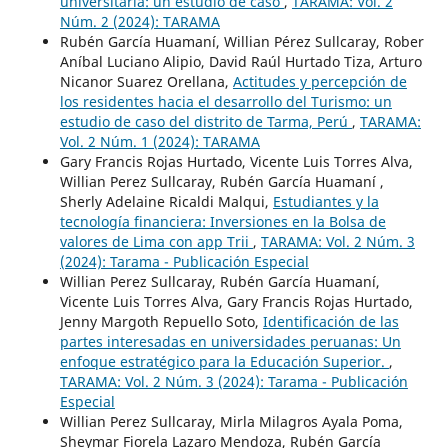
universitaria: un estudio de caso
,
TARAMA: Vol. 2
Núm. 2 (2024): TARAMA
Rubén García Huamaní, Willian Pérez Sullcaray, Rober
Aníbal Luciano Alipio, David Raúl Hurtado Tiza, Arturo
Nicanor Suarez Orellana,
Actitudes y percepción de
los residentes hacia el desarrollo del Turismo: un
estudio de caso del distrito de Tarma, Perú
,
TARAMA:
Vol. 2 Núm. 1 (2024): TARAMA
Gary Francis Rojas Hurtado, Vicente Luis Torres Alva,
Willian Perez Sullcaray, Rubén García Huamaní ,
Sherly Adelaine Ricaldi Malqui,
Estudiantes y la
tecnología financiera: Inversiones en la Bolsa de
valores de Lima con app Trii
,
TARAMA: Vol. 2 Núm. 3
(2024): Tarama - Publicación Especial
Willian Perez Sullcaray, Rubén García Huamaní,
Vicente Luis Torres Alva, Gary Francis Rojas Hurtado,
Jenny Margoth Repuello Soto,
Identificación de las
partes interesadas en universidades peruanas: Un
enfoque estratégico para la Educación Superior.
,
TARAMA: Vol. 2 Núm. 3 (2024): Tarama - Publicación
Especial
Willian Perez Sullcaray, Mirla Milagros Ayala Poma,
Sheymar Fiorela Lazaro Mendoza, Rubén García