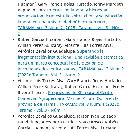
Huamaní, Gary Francis Rojas Hurtado, Jenny Margoth
Repuello Soto,
Interacción laboral y bienestar
organizacional: un estudio sobre clima y satisfacción
laboral en una universidad pública peruana
,
TARAMA: Vol. 3 Núm. 2 (2025): Tarama - Vol. 3 - Núm.
2
Rubén García Huamaní, Gary Francis Rojas Hurtado,
Willian Perez Sullcaray, Vicente Luis Torres Alva,
Verónica Zevallos Guadalupe,
Superando la
fragmentación institucional: una revisión sistemática
para un marco conceptual de la gestión de
inversiones descentralizadas
,
TARAMA: Vol. 3 Núm. 2
(2025): Tarama - Vol. 3 - Núm. 2
Vicente Luis Torres Alva, Gary Francis Rojas Hurtado,
Willian Pérez Sullcaray, Rubén Garcia Huamani, Fredy
Rivera Trucios,
Propuestas de KPI para el Centro
Comercial Agropecuario Manuel Arturo Odría en la
provincia de Tarma
,
TARAMA: Vol. 3 Núm. 1 (2025):
Tarama - Vol. 3 - Núm.. 1
Veronica Zevallos Guadalupe, Jerson Ivan Calzado
Guadalupe, Alexandra Patricia Soto Orosco, Rubén
García Huamaní, Vicente Luis Torres Alva, Luciano