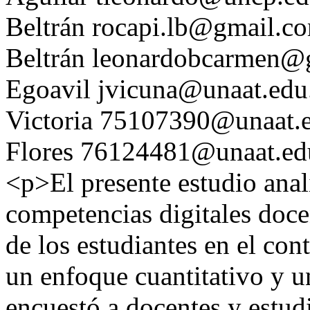
Beltrán
rocapi.lb@gmail.c
Beltrán
leonardobcarmen@
Egoavil
jvicuna@unaat.edu
Victoria
75107390@unaat.e
Flores
76124481@unaat.ed
<p>El presente estudio anali
competencias digitales doc
de los estudiantes en el con
un enfoque cuantitativo y un
encuestó a docentes y estud