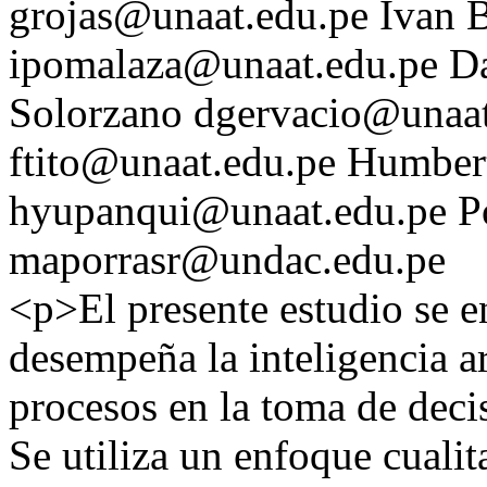
grojas@unaat.edu.pe
Ivan 
ipomalaza@unaat.edu.pe
Da
Solorzano
dgervacio@unaat
ftito@unaat.edu.pe
Humbert
hyupanqui@unaat.edu.pe
P
maporrasr@undac.edu.pe
<p>El presente estudio se e
desempeña la inteligencia ar
procesos en la toma de deci
Se utiliza un enfoque cualit