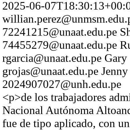
2025-06-07T18:30:13+00:
willian.perez@unmsm.edu.
72241215@unaat.edu.pe
S
74455279@unaat.edu.pe
R
rgarcia@unaat.edu.pe
Gary 
grojas@unaat.edu.pe
Jenny
2024907027@unh.edu.pe
<p>de los trabajadores admi
Nacional Autónoma Altoand
fue de tipo aplicado, con u