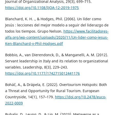
Journal of Organizational Analysis, 29(3), 699–715.
https://doi.org/10.1108/IJOA-12-2019-1975
Blanchard, K. H. ., & Hodges, Phil. (2006). Un líder como
Jesús : lecciones del mejor modelo a seguir del liderazgo de
todos los tiempos. Grupo Nelson.
https://www.facilitadores-
alfa.org/wp-content/uploads/2020/11/Un-lider-como-jesus-
Ken-Blanchard-y-Phil-Hodges.pdf
Bobbio, A., van Dierendonck, D., & Manganelli, A. M. (2012).
Servant leadership in Italy and its relation to organizational
variables. Leadership, 8(3), 229–243.
https://doi.org/10.1177/1742715012441176
Boháč, A., & Drápela, E. (2022). Overtourism Hotspots: Both
a Threat and Opportunity for Rural Tourism. European
Countryside, 14(1), 157–179.
https://doi.org/10.2478/euco-
2022-0009
Buhalis, D., Leung, D., & Lin, M. (2023). Metaverse as a