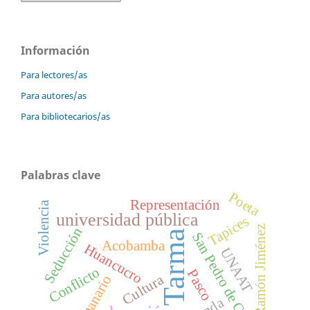
Información
Para lectores/as
Para autores/as
Para bibliotecarios/as
Palabras clave
Poeta
Representación
Violencia
universidad pública
Tapices
Juan Ramón Jiménez
Seducción
Tarma
San Pedro de Cajas
Acobamba
Huancucro
UNAAT
Conflicto
Pasco
Cultura
Semanario