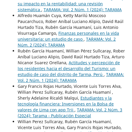
su impacto en la rentabilidad: una revisión
sistemática
,
TARAMA: Vol. 2 Núm. 1 (2024): TARAMA
Alfredo Huamán Cuya, Ketty Marilú Moscoso
Paucarchuco, Rober Aníbal Luciano Alipio, David Raúl
Hurtado Tiza, Rubén García Huamaní, Luis Antonio
Visurraga Camargo,
Finanzas personales en la vida
universitaria: un estudio de caso
,
TARAMA: Vol. 2
Núm. 2 (2024): TARAMA
Rubén García Huamaní, Willian Pérez Sullcaray, Rober
Aníbal Luciano Alipio, David Raúl Hurtado Tiza, Arturo
Nicanor Suarez Orellana,
Actitudes y percepción de
los residentes hacia el desarrollo del Turismo: un
estudio de caso del distrito de Tarma, Perú
,
TARAMA:
Vol. 2 Núm. 1 (2024): TARAMA
Gary Francis Rojas Hurtado, Vicente Luis Torres Alva,
Willian Perez Sullcaray, Rubén García Huamaní ,
Sherly Adelaine Ricaldi Malqui,
Estudiantes y la
tecnología financiera: Inversiones en la Bolsa de
valores de Lima con app Trii
,
TARAMA: Vol. 2 Núm. 3
(2024): Tarama - Publicación Especial
Willian Perez Sullcaray, Rubén García Huamaní,
Vicente Luis Torres Alva, Gary Francis Rojas Hurtado,