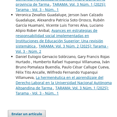
provincia de Tarma
,
TARAMA: Vol. 3 Núm. 1 (2025):
Tarama - Vol. 3 - Núm.. 1
Veronica Zevallos Guadalupe, Jerson Ivan Calzado
Guadalupe, Alexandra Patricia Soto Orosco, Rubén
García Huamaní, Vicente Luis Torres Alva, Luciano
Alipio Rober Anibal,
Avances en estrategias de
responsabilidad social implementadas en
Instituciones de Educación Superior: Una revisión
sistemática
,
TARAMA: Vol. 3 Núm. 2 (2025): Tarama -
Vol. 3 - Núm. 2
Daniel Eulogio Gervacio Solórzano, Gary Francis Rojas
Hurtado , Humberto Rafael Yupanqui Villanueva, Iván
Bruno Pomalaza Buendía, Paulo César Callupe Cueva,
Félix Tito Ancalle, Wilfredo Fernando Yupanqui
Villanueva,
La hermenéutica en el aprendizaje del
Derecho Laboral en la Universidad Nacional Autónoma
Altoandina de Tarma
,
TARAMA: Vol. 3 Núm. 1 (2025):
Tarama - Vol. 3 - Núm.. 1
Enviar un artículo