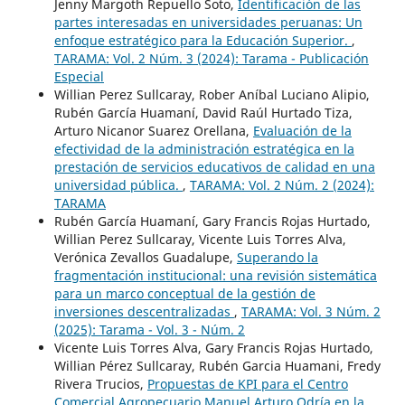
Jenny Margoth Repuello Soto,
Identificación de las
partes interesadas en universidades peruanas: Un
enfoque estratégico para la Educación Superior.
,
TARAMA: Vol. 2 Núm. 3 (2024): Tarama - Publicación
Especial
Willian Perez Sullcaray, Rober Aníbal Luciano Alipio,
Rubén García Huamaní, David Raúl Hurtado Tiza,
Arturo Nicanor Suarez Orellana,
Evaluación de la
efectividad de la administración estratégica en la
prestación de servicios educativos de calidad en una
universidad pública.
,
TARAMA: Vol. 2 Núm. 2 (2024):
TARAMA
Rubén García Huamaní, Gary Francis Rojas Hurtado,
Willian Perez Sullcaray, Vicente Luis Torres Alva,
Verónica Zevallos Guadalupe,
Superando la
fragmentación institucional: una revisión sistemática
para un marco conceptual de la gestión de
inversiones descentralizadas
,
TARAMA: Vol. 3 Núm. 2
(2025): Tarama - Vol. 3 - Núm. 2
Vicente Luis Torres Alva, Gary Francis Rojas Hurtado,
Willian Pérez Sullcaray, Rubén Garcia Huamani, Fredy
Rivera Trucios,
Propuestas de KPI para el Centro
Comercial Agropecuario Manuel Arturo Odría en la