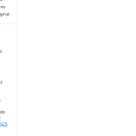
ones
ginal.
o
 y
e
edo
y
2025