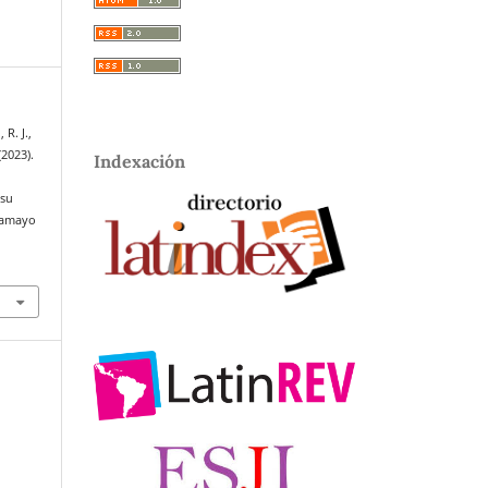
 R. J.,
(2023).
Indexación
 su
chamayo