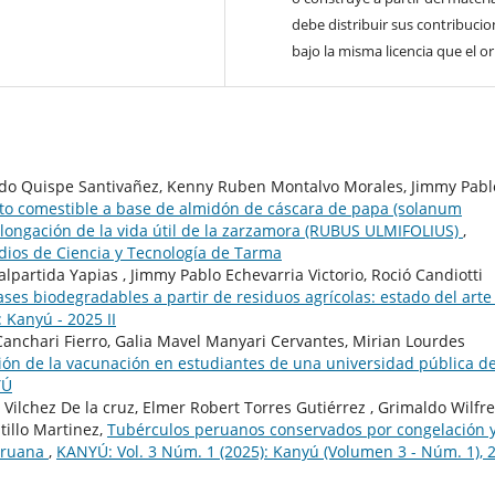
debe distribuir sus contribuci
bajo la misma licencia que el ori
redo Quispe Santivañez, Kenny Ruben Montalvo Morales, Jimmy Pabl
nto comestible a base de almidón de cáscara de papa (solanum
longación de la vida útil de la zarzamora (RUBUS ULMIFOLIUS)
,
udios de Ciencia y Tecnología de Tarma
partida Yapias , Jimmy Pablo Echevarria Victorio, Roció Candiotti
ses biodegradables a partir de residuos agrícolas: estado del arte
 Kanyú - 2025 II
Canchari Fierro, Galia Mavel Manyari Cervantes, Mirian Lourdes
ión de la vacunación en estudiantes de una universidad pública d
YÚ
 Vilchez De la cruz, Elmer Robert Torres Gutiérrez , Grimaldo Wilfr
tillo Martinez,
Tubérculos peruanos conservados por congelación 
peruana
,
KANYÚ: Vol. 3 Núm. 1 (2025): Kanyú (Volumen 3 - Núm. 1), 