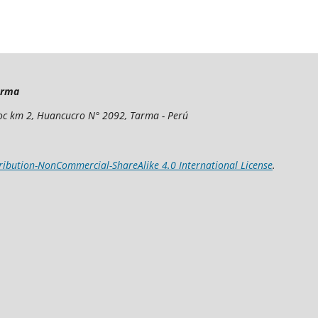
arma
yoc km 2, Huancucro N° 2092, Tarma - Perú
ibution-NonCommercial-ShareAlike 4.0 International License
.