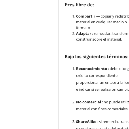
Eres libre de:
Compartir
— copiar y redistrib
material en cualquier medio o
formato
Adaptar
: remezclar, transfor
construir sobre el material.
Bajo los siguientes términos:
Reconocimiento
: debe otorg
crédito correspondiente,
proporcionar un enlace a la lice
e indicar si se realizaron cambi
No comercial
: no puede utiliz
material con fines comerciales.
ShareAlike
: si remezcla, tran
o construye a partir del materia