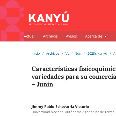
Actual
Archivos
Avisos
Acerca de
Inicio
/
Archivos
/
Vol. 1 Núm. 1 (2023): Kanyú
/
A
Características fisicoquímic
variedades para su comercia
– Junín
Jimmy Pablo Echevarria Victorio
Universidad Nacional Autónoma Altoandina de Tarma, 