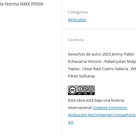
e la Norma NMX-FF058-
Categorías
Articulos
Licencia
Derechos de autor 2023 Jimmy Pablo
Echevarria Victorio , Rafael Julián Mal
Yapias , César Raúl Castro Galarza , Wil
Pérez Sullcaray
Esta obra está bajo una licencia
internacional
Creative Commons
Atribución-NoComercial-CompartirIg
4.0
.