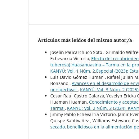
Artículos más leídos del mismo autor/a
Joselin Paucarchuco Soto , Grimaldo Wilf
Echevarria Victorio,
Efecto del recubrimie
tuberosa) Huasahuasina – Tarma en la pro
KANYÚ: Vol. 1 Núm. 2.Especial (2023): Est
Luis David Gómez Human , Rafael Julian Mal
Bonzano ,
Avances en el desarrollo de enva
perspectivas
,
KANYÚ: Vol. 3 Núm. 2 (2025):
Cesar Raul Castro Galarza, Yoselyn Ericka 
Huaman Huaman,
Conocimiento y aceptac
Tarma
,
KANYÚ: Vol. 2 Núm. 2 (2024): KAN
Jimmy Pablo Echevarría Victorio, Jamir Ever
Quispe Santivañez , Williams Esteward Cas
secado, beneficiosos en la alimentación 