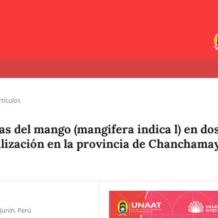
rtículos
as del mango (mangifera indica l) en do
lización en la provincia de Chanchama
Junín, Perú