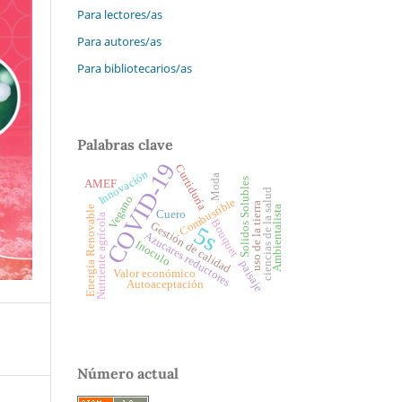
Para lectores/as
Para autores/as
Para bibliotecarios/as
Palabras clave
COVID-19
Curtiduría
Innovación
Moda
Solidos Solubles
AMEF
ciencias de la salud
Vegano
Combustible
uso de la tierra
Energía Renovable
Ambientalista
Cuero
Nutriente agrícola
Bouquet
Gestión de calidad
5s
Azucares reductores
Inoculo
paisaje
Valor económico
Autoaceptación
Número actual