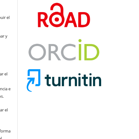
uir el
mar y
ar el
ncia e
os.
ar el
sforma
l,