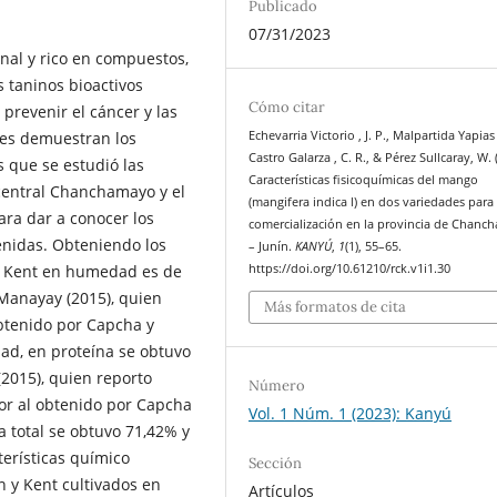
Publicado
07/31/2023
onal y rico en compuestos,
s taninos bioactivos
Cómo citar
 prevenir el cáncer y las
es demuestran los
Echevarria Victorio , J. P., Malpartida Yapias ,
Castro Galarza , C. R., & Pérez Sullcaray, W. 
s que se estudió las
Características fisicoquímicas del mango
central Chanchamayo y el
(mangifera indica l) en dos variedades para
para dar a conocer los
comercialización en la provincia de Chan
tenidas. Obteniendo los
– Junín.
KANYÚ
,
1
(1), 55–65.
 y Kent en humedad es de
https://doi.org/10.61210/rck.v1i1.30
 Manayay (2015), quien
Más formatos de cita
obtenido por Capcha y
ad, en proteína se obtuvo
(2015), quien reporto
Número
ior al obtenido por Capcha
Vol. 1 Núm. 1 (2023): Kanyú
a total se obtuvo 71,42% y
terísticas químico
Sección
n y Kent cultivados en
Artículos