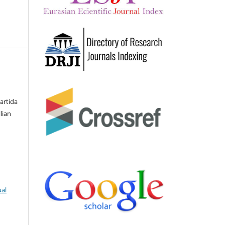
partida
lian
ual