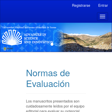
Navegación
Registrarse
Entrar
principal
Contenido
Previous
Toggl
principal
naviga
Barra
lateral
Normas de
Evaluación
Los manuscritos presentados son
cuidadosamente leídos por el equipo
editorial para evaluar su potencial