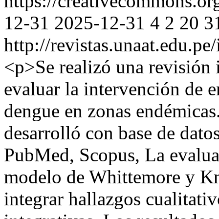
https://creativecommons.org
12-31
2025-12-31
4
2
20
3
http://revistas.unaat.edu.p
<p>Se realizó una revisión i
evaluar la intervención de 
dengue en zonas endémicas
desarrolló con base de dato
PubMed, Scopus, La evaluac
modelo de Whittemore y Kna
integrar hallazgos cualitati