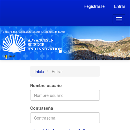
Navegación
Registrarse
Entrar
principal
Contenido
Previous
Toggl
principal
naviga
Barra
lateral
Inicio
Entrar
Nombre usuario
Contraseña