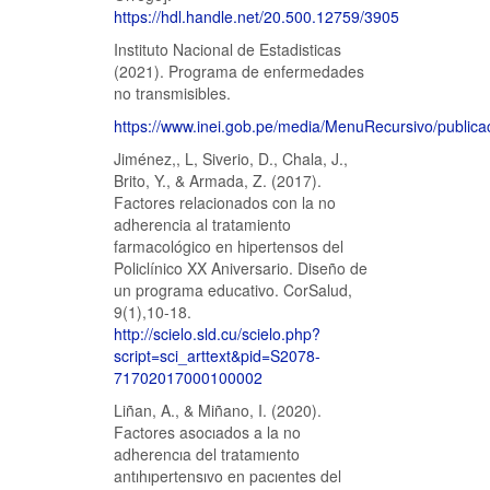
https://hdl.handle.net/20.500.12759/3905
Instituto Nacional de Estadisticas
(2021). Programa de enfermedades
no transmisibles.
https://www.inei.gob.pe/media/MenuRecursivo/publicac
Jiménez,, L, Siverio, D., Chala, J.,
Brito, Y., & Armada, Z. (2017).
Factores relacionados con la no
adherencia al tratamiento
farmacológico en hipertensos del
Policlínico XX Aniversario. Diseño de
un programa educativo. CorSalud,
9(1),10-18.
http://scielo.sld.cu/scielo.php?
script=sci_arttext&pid=S2078-
71702017000100002
Liñan, A., & Miñano, I. (2020).
Factores asocıados a la no
adherencıa del tratamıento
antıhıpertensıvo en pacıentes del