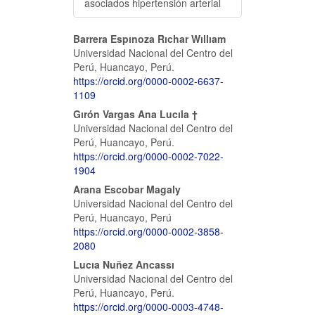
asociados hipertensión arterial
Contenido
Barrera Espınoza Rıchar Wıllıam
Universidad Nacional del Centro del
principal
Perú, Huancayo, Perú.
https://orcid.org/0000-0002-6637-
del
1109
artículo
Gırón Vargas Ana Lucıla †
Universidad Nacional del Centro del
Perú, Huancayo, Perú.
https://orcid.org/0000-0002-7022-
1904
Arana Escobar Magaly
Universidad Nacional del Centro del
Perú, Huancayo, Perú
https://orcid.org/0000-0002-3858-
2080
Lucıa Nuñez Ancassı
Universidad Nacional del Centro del
Perú, Huancayo, Perú.
https://orcid.org/0000-0003-4748-