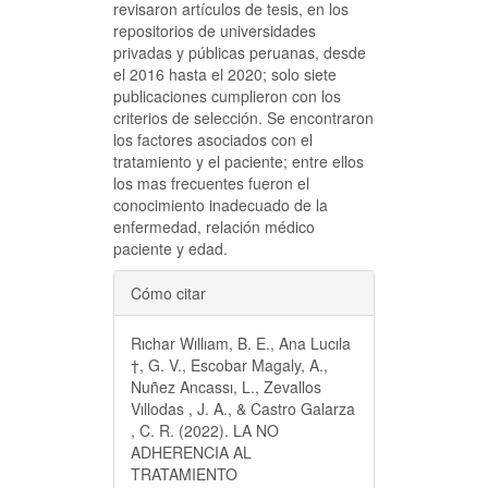
revisaron artículos de tesis, en los
repositorios de universidades
privadas y públicas peruanas, desde
el 2016 hasta el 2020; solo siete
publicaciones cumplieron con los
criterios de selección. Se encontraron
los factores asociados con el
tratamiento y el paciente; entre ellos
los mas frecuentes fueron el
conocimiento inadecuado de la
enfermedad, relación médico
paciente y edad.
Detalles
Cómo citar
del
Rıchar Wıllıam, B. E., Ana Lucıla
artículo
†, G. V., Escobar Magaly, A.,
Nuñez Ancassı, L., Zevallos
Vıllodas , J. A., & Castro Galarza
, C. R. (2022). LA NO
ADHERENCIA AL
TRATAMIENTO