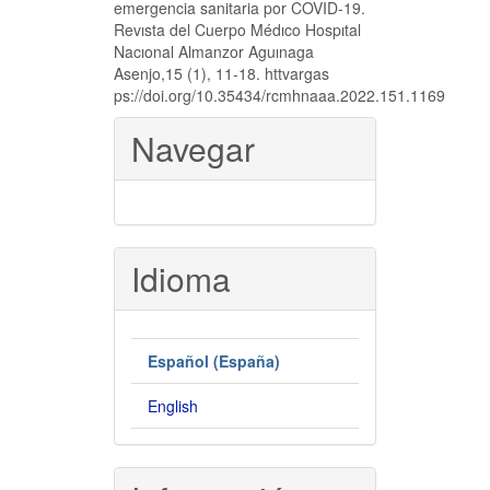
emergencia sanitaria por COVID-19.
Revısta del Cuerpo Médıco Hospıtal
Nacıonal Almanzor Aguınaga
Asenjo,15 (1), 11-18. httvargas
ps://doi.org/10.35434/rcmhnaaa.2022.151.1169
Navegar
Idioma
Español (España)
English