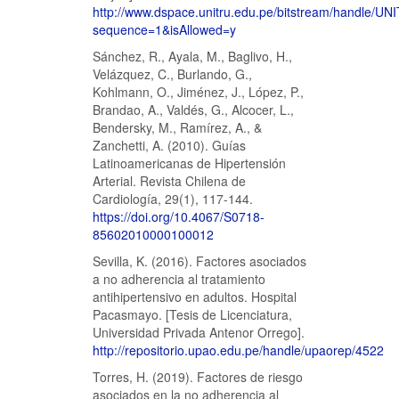
http://www.dspace.unitru.edu.pe/bitstream/handle
sequence=1&isAllowed=y
Sánchez, R., Ayala, M., Baglivo, H.,
Velázquez, C., Burlando, G.,
Kohlmann, O., Jiménez, J., López, P.,
Brandao, A., Valdés, G., Alcocer, L.,
Bendersky, M., Ramírez, A., &
Zanchetti, A. (2010). Guías
Latinoamericanas de Hipertensión
Arterial. Revista Chilena de
Cardiología, 29(1), 117-144.
https://doi.org/10.4067/S0718-
85602010000100012
Sevilla, K. (2016). Factores asociados
a no adherencia al tratamiento
antihipertensivo en adultos. Hospital
Pacasmayo. [Tesis de Licenciatura,
Universidad Privada Antenor Orrego].
http://repositorio.upao.edu.pe/handle/upaorep/4522
Torres, H. (2019). Factores de riesgo
asociados en la no adherencia al