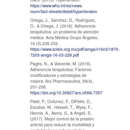
https://www.who.int/es/news-
room/fact-sheets/detail/hypertension
Ortega, J., Sánchez, D., Rodríguez,
O., & Ortega, J. (2018). Adherencia
terapéutica: un problema de atención
médica. Acta Médica Grupo Ángeles,
16 (3),226-232.
https://www.scielo.org.mx/pdf/amga/v16n3/1870-
7203-amga-16-03-226.pdf
Pagès, N., & Valverde, M. (2018).
Adherencia terapéutica: Factores
modificadores y estrategias de
mejora. Ars Pharmaceutica, 59(4),
251-258.
https://doi.org/10.30827/ars.v59i4.7357
Patel, P., Ordunez, P., DiPette, D.,
Escobar, M., Hassell, T., Wyss, F.,
Hennis, A., Asma, S., & Angell, S.
(2017). Mejor control de la presión
arterial para reducir la morbilidad y