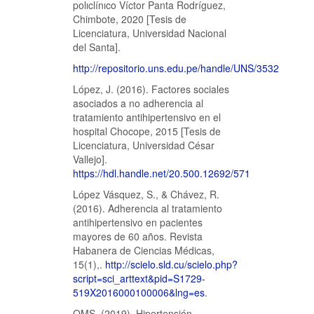
polıclínıco Víctor Panta Rodríguez,
Chimbote, 2020 [Tesis de
Licenciatura, Universidad Nacional
del Santa].
http://repositorio.uns.edu.pe/handle/UNS/3532
López, J. (2016). Factores sociales
asociados a no adherencia al
tratamiento antihipertensivo en el
hospital Chocope, 2015 [Tesis de
Licenciatura, Universidad César
Vallejo].
https://hdl.handle.net/20.500.12692/571
López Vásquez, S., & Chávez, R.
(2016). Adherencia al tratamiento
antihipertensivo en pacientes
mayores de 60 años. Revista
Habanera de Ciencias Médicas,
15(1),.
http://scielo.sld.cu/scielo.php?
script=sci_arttext&pid=S1729-
519X2016000100006&lng=es
.
OMS. (2019). Hipertensión.