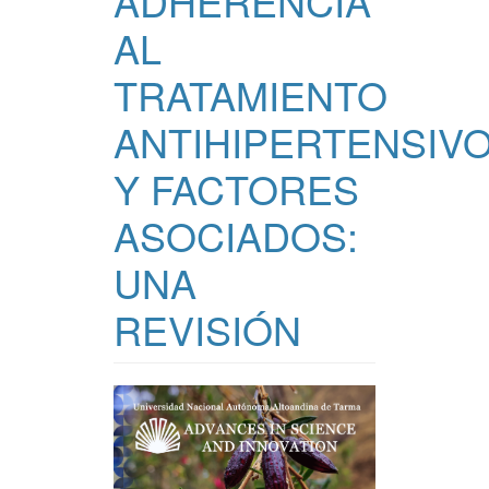
ADHERENCIA
AL
TRATAMIENTO
ANTIHIPERTENSIV
Y FACTORES
ASOCIADOS:
UNA
REVISIÓN
Barra
lateral
del