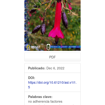
artículo
PDF
Publicado:
Dec 6, 2022
DOI:
https://doi.org/10.61210/asi.v1i1.
5
Palabras clave:
no adherencia factores