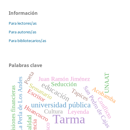
Información
Para lectores/as
Para autores/as
Para bibliotecarios/as
Palabras clave
Poeta
UNAAT
Juan Ramón Jiménez
La Perla de Los Andes
educación
Seducción
Semanario
San Pedro de Cajas
Acobamba
Decisiones financieras
Tapices
Escritor
Conflicto
universidad pública
Huancucro
Cultura
Leyenda
Tarma
Oralidad
Pasco