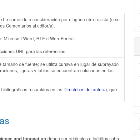
e ha sometido a consideración por ninguna otra revista (o se
os Comentarios al editor/a).
e, Microsoft Word, RTF o WordPerfect.
cciones URL para las referencias.
 de tamaño de fuente; se utiliza cursiva en lugar de subrayado
traciones, figuras y tablas se encuentran colocadas en los
 y bibliográficos resumidos en las
Directrices del autor/a
, que
E
/as
u
cience and Innovation
deben ser originales e inéditos sobre