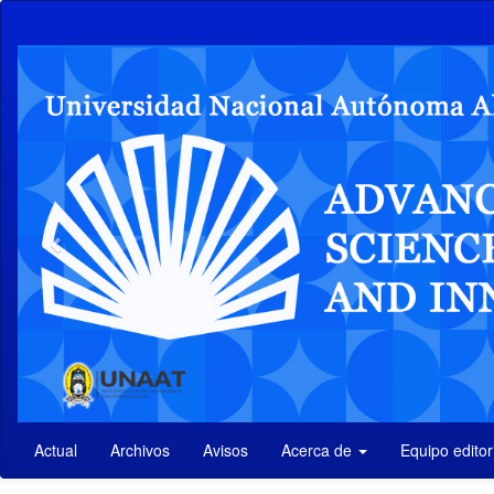
Navegación
principal
Contenido
Previous
principal
Barra
lateral
Actual
Archivos
Avisos
Acerca de
Equipo editor