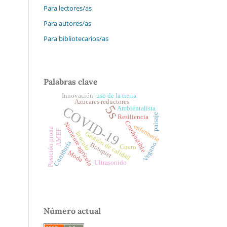
Para lectores/as
Para autores/as
Para bibliotecarios/as
Palabras clave
Innovación
uso de la tierra
Azucares reductores
5s
COVID-19
Ambientalista
paisaje
Resiliencia
Combustible
Nutriente agrícola
enfermería
Posición prona
AMEF
Inoculo
Gestión de calidad
Curtiduría
Vegano
Bouquet
Cuero
Moda
Ultrasonido
Número actual