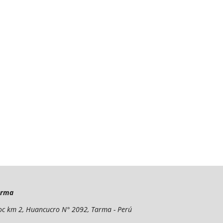
arma
yoc km 2, Huancucro N° 2092, Tarma - Perú