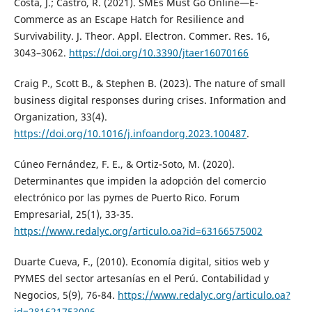
Costa, J.; Castro, R. (2021). SMEs Must Go Online—E-
Commerce as an Escape Hatch for Resilience and
Survivability. J. Theor. Appl. Electron. Commer. Res. 16,
3043–3062.
https://doi.org/10.3390/jtaer16070166
Craig P., Scott B., & Stephen B. (2023). The nature of small
business digital responses during crises. Information and
Organization, 33(4).
https://doi.org/10.1016/j.infoandorg.2023.100487
.
Cúneo Fernández, F. E., & Ortiz-Soto, M. (2020).
Determinantes que impiden la adopción del comercio
electrónico por las pymes de Puerto Rico. Forum
Empresarial, 25(1), 33-35.
https://www.redalyc.org/articulo.oa?id=63166575002
Duarte Cueva, F., (2010). Economía digital, sitios web y
PYMES del sector artesanías en el Perú. Contabilidad y
Negocios, 5(9), 76-84.
https://www.redalyc.org/articulo.oa?
id=281621753006