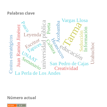
Palabras clave
Vargas Llosa
Tarma
universidad pública
Pasco
Acobamba
Poeta
Juan Ramón Jiménez
Información
Seducción
Leyenda
Costos estratégicos
Escritor
Huancucro
Cultura
Tapices
Urahuchoc
educación
UNAAT
Semanario
San Pedro de Cajas
Creatividad
La Perla de Los Andes
Número actual