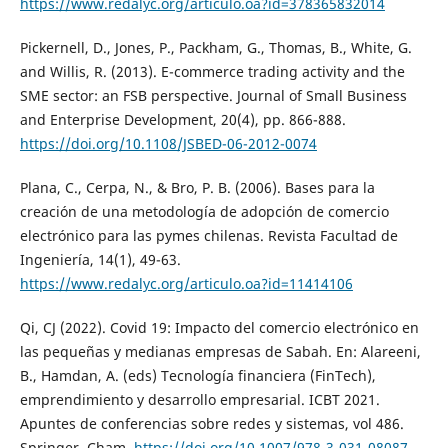
https://www.redalyc.org/articulo.oa?id=378365832014
Pickernell, D., Jones, P., Packham, G., Thomas, B., White, G.
and Willis, R. (2013). E-commerce trading activity and the
SME sector: an FSB perspective. Journal of Small Business
and Enterprise Development, 20(4), pp. 866-888.
https://doi.org/10.1108/JSBED-06-2012-0074
Plana, C., Cerpa, N., & Bro, P. B. (2006). Bases para la
creación de una metodología de adopción de comercio
electrónico para las pymes chilenas. Revista Facultad de
Ingeniería, 14(1), 49-63.
https://www.redalyc.org/articulo.oa?id=11414106
Qi, CJ (2022). Covid 19: Impacto del comercio electrónico en
las pequeñas y medianas empresas de Sabah. En: Alareeni,
B., Hamdan, A. (eds) Tecnología financiera (FinTech),
emprendimiento y desarrollo empresarial. ICBT 2021.
Apuntes de conferencias sobre redes y sistemas, vol 486.
Springer, Cham.
https://doi.org/10.1007/978-3-031-08087-