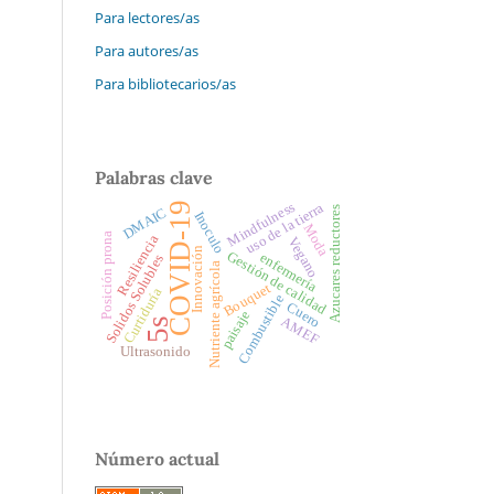
Para lectores/as
Para autores/as
Para bibliotecarios/as
Palabras clave
Mindfulness
uso de la tierra
COVID-19
Azucares reductores
DMAIC
Inoculo
Moda
Posición prona
Resiliencia
Vegano
Innovación
Gestión de calidad
enfermería
Solidos Solubles
Nutriente agrícola
Bouquet
Curtiduría
Combustible
Cuero
paisaje
AMEF
5s
Ultrasonido
Número actual