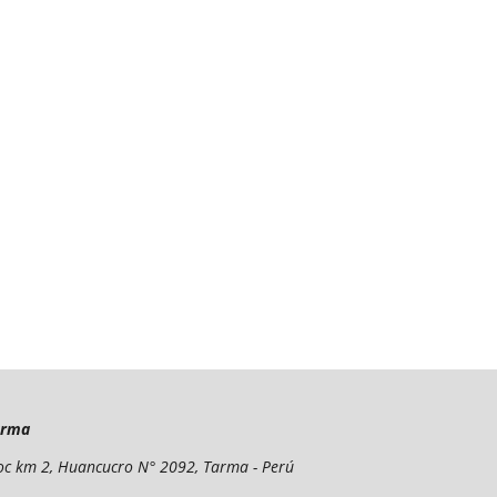
arma
yoc km 2, Huancucro N° 2092, Tarma - Perú