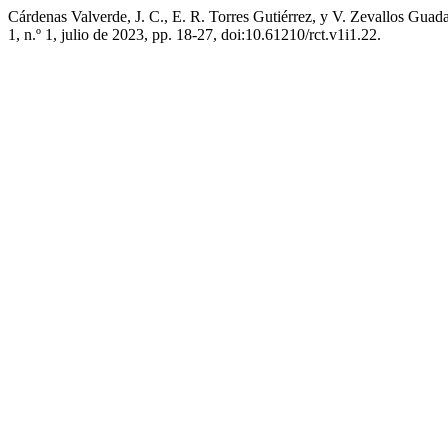
Cárdenas Valverde, J. C., E. R. Torres Gutiérrez, y V. Zevallos Gu
1, n.º 1, julio de 2023, pp. 18-27, doi:10.61210/rct.v1i1.22.