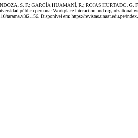
, S. F.; GARCÍA HUAMANÍ, R.; ROJAS HURTADO, G. F.; REPUE
niversidad pública peruana: Workplace interaction and organizational wel
210/tarama.v3i2.156. Disponível em: https://revistas.unaat.edu.pe/inde