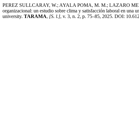
PEREZ SULLCARAY, W.; AYALA POMA, M. M.; LAZARO MENDOZA
organizacional: un estudio sobre clima y satisfacción laboral en una u
university.
TARAMA
,
[S. l.]
, v. 3, n. 2, p. 75–85, 2025. DOI: 10.61