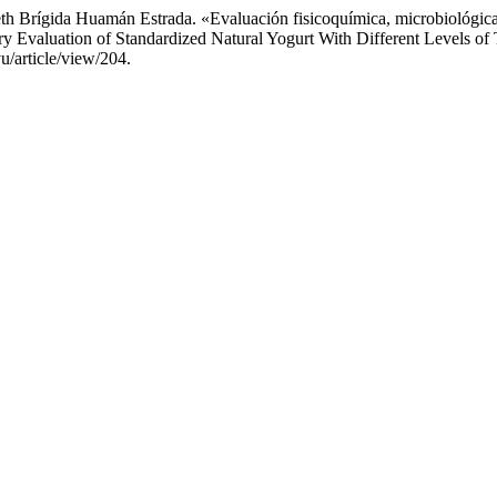
th Brígida Huamán Estrada. «Evaluación fisicoquímica, microbiológic
y Evaluation of Standardized Natural Yogurt With Different Levels o
u/article/view/204.