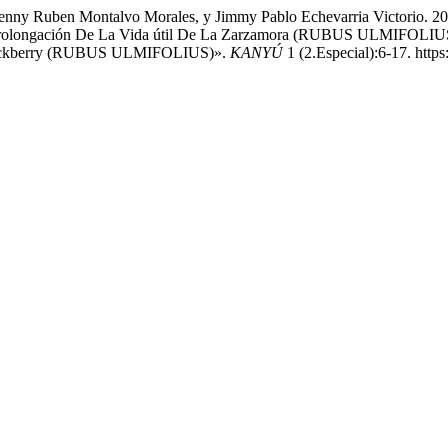
 Kenny Ruben Montalvo Morales, y Jimmy Pablo Echevarria Victorio. 2
rolongación De La Vida útil De La Zarzamora (RUBUS ULMIFOLIUS): 
f Blackberry (RUBUS ULMIFOLIUS)».
KANYÚ
1 (2.Especial):6-17. https