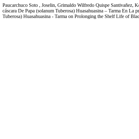
Paucarchuco Soto , Joselin, Grimaldo Wilfredo Quispe Santivañez,
cáscara De Papa (solanum Tuberosa) Huasahuasina – Tarma En La p
Tuberosa) Huasahuasina - Tarma on Prolonging the Shelf Life o