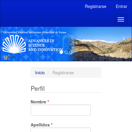
Navegación
Registrarse
Entrar
principal
Contenido
Previous
Toggl
principal
naviga
Barra
lateral
Inicio
Registrarse
Perfil
Obligatorio
Nombre
*
Obligatorio
Apellidos
*