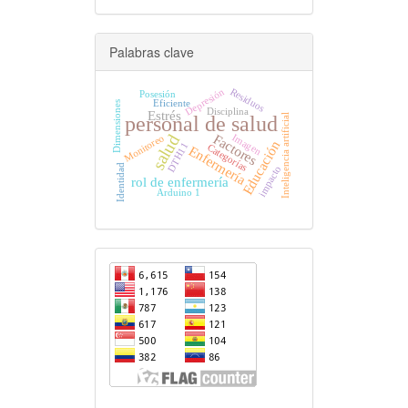
artículo
Palabras clave
Residuos
Depresión
Posesión
Eficiente
Dimensiones
Disciplina
Estrés
Inteligencia artificial
personal de salud
Factores
salud
Imagen
Monitoreo
Educación
DTH11
Categorías
Enfermería
Identidad
impacto
rol de enfermería
Arduino 1
Visitors