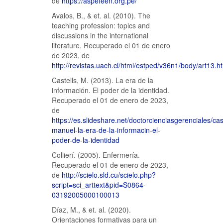
de
https://aspefeen.org.pe/
Avalos, B., & et. al. (2010). The
teaching profession: topics and
discussions in the international
literature. Recuperado el 01 de enero
de 2023, de
http://revistas.uach.cl/html/estped/v36n1/body/art13.h
Castells, M. (2013). La era de la
información. El poder de la identidad.
Recuperado el 01 de enero de 2023,
de
https://es.slideshare.net/doctorcienciasgerenciales/cas
manuel-la-era-de-la-informacin-el-
poder-de-la-identidad
Collierí. (2005). Enfermería.
Recuperado el 01 de enero de 2023,
de
http://scielo.sld.cu/scielo.php?
script=sci_arttext&pid=S0864-
03192005000100013
Díaz, M., & et. al. (2020).
Orientaciones formativas para un