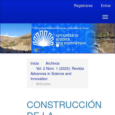
Navegación
Registrarse
Entrar
principal
Contenido
Previous
Toggl
principal
naviga
Barra
lateral
Inicio
Archivos
Vol. 2 Núm. 1 (2023): Revista
Advances in Science and
Innovation
Artículos
CONSTRUCCIÓN