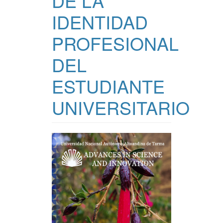
DE LA
IDENTIDAD
PROFESIONAL
DEL
ESTUDIANTE
UNIVERSITARIO
Barra
lateral
del
artículo