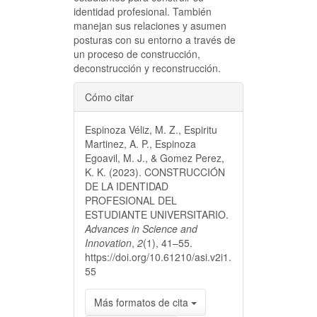
identidad profesional. También
manejan sus relaciones y asumen
posturas con su entorno a través de
un proceso de construcción,
deconstrucción y reconstrucción.
Detalles
Cómo citar
del
Espinoza Véliz, M. Z., Espiritu
artículo
Martinez, A. P., Espinoza
Egoavil, M. J., & Gomez Perez,
K. K. (2023). CONSTRUCCIÓN
DE LA IDENTIDAD
PROFESIONAL DEL
ESTUDIANTE UNIVERSITARIO.
Advances in Science and
Innovation
,
2
(1), 41–55.
https://doi.org/10.61210/asi.v2i1.
55
Más formatos de cita