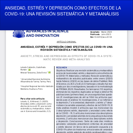
Volver
ANSIEDAD, ESTRÉS Y DEPRESIÓN COMO EFECTOS DE LA
a
COVID-19: UNA REVISIÓN SISTEMÁTICA Y METAANÁLISIS
los
detalles
del
De
De
artículo
P