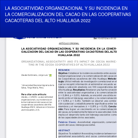
Volver
LA ASOCIATIVIDAD ORGANIZACIONAL Y SU INCIDENCIA EN
a
LA COMERCIALIZACION DEL CACAO EN LAS COOPERATIVAS
los
CACAOTERAS DEL ALTO HUALLAGA 2022
detalles
del
artículo
De
De
P